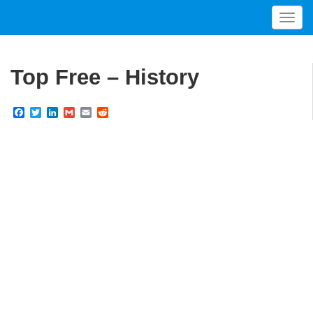
T
o
g
g
Top Free – History
l
e
F
T
L
G
E
R
n
a
w
i
m
m
e
a
c
i
n
a
a
d
v
e
t
k
i
i
d
b
t
e
l
l
i
i
o
e
d
t
g
o
r
I
a
k
n
t
i
o
n